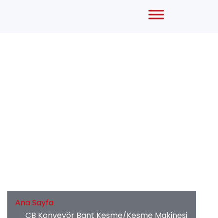
CB Konveyör Bant Kesme/Kesme Makinesi
Ana Sayfa
CB Konveyör Bant Kesme/Kesme Makinesi