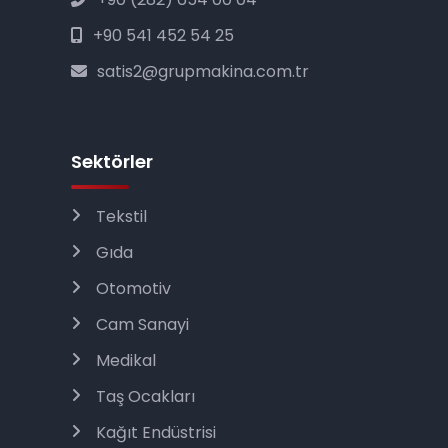
+90 541 452 54 25
satis2@grupmakina.com.tr
Sektörler
Tekstil
Gıda
Otomotiv
Cam Sanayi
Medikal
Taş Ocakları
Kağıt Endüstrisi