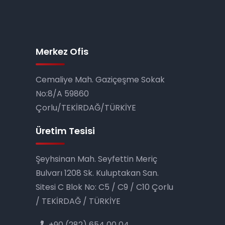
Merkez Ofis
Cemaliye Mah. Gaziçeşme Sokak
No:8/A 59860
Çorlu/TEKİRDAĞ/TÜRKİYE
Üretim Tesisi
Şeyhsinan Mah. Seyfettin Meriç
Bulvarı 1208 Sk. Kulup­takan San.
Sitesi C Blok No: C5 / C9 / C10 Çorlu
/ TEKİRDAĞ / TÜRKİYE
+90 (282) 654 00 04