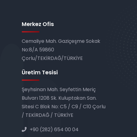
Merkez Ofis
Cemaliye Mah. Gaziçeşme Sokak
No:8/A 59860
Çorlu/TEKİRDAĞ/TÜRKİYE
Üretim Tesisi
Şeyhsinan Mah. Seyfettin Meriç
Bulvarı 1208 Sk. Kulup­takan San.
Sitesi C Blok No: C5 / C9 / C10 Çorlu
/ TEKİRDAĞ / TÜRKİYE
+90 (282) 654 00 04