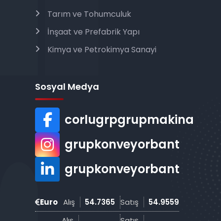
Tarım ve Tohumculuk
İnşaat ve Prefabrik Yapı
Kimya ve Petrokimya Sanayi
Sosyal Medya
corlugrpgrupmakina
grupkonveyorbant
grupkonveyorbant
Euro
Alış
54.7365
Satış
54.9559
Alış
Satış