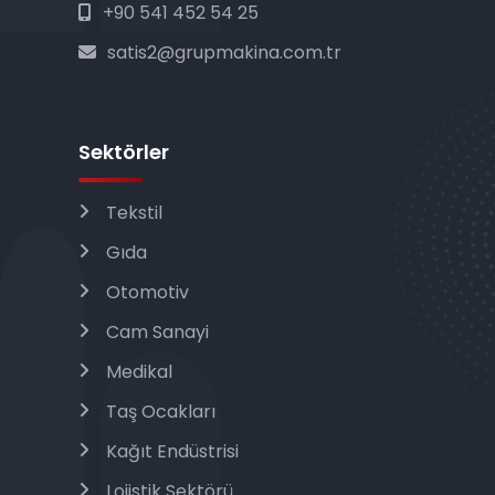
+90 541 452 54 25
satis2@grupmakina.com.tr
Sektörler
Tekstil
Gıda
Otomotiv
Cam Sanayi
Medikal
Taş Ocakları
Kağıt Endüstrisi
Lojistik Sektörü