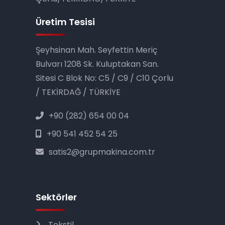
Üretim Tesisi
Şeyhsinan Mah. Seyfettin Meriç
Bulvarı 1208 Sk. Kulup­takan San.
Sitesi C Blok No: C5 / C9 / C10 Çorlu
/ TEKİRDAĞ / TÜRKİYE
+90 (282) 654 00 04
+90 541 452 54 25
satis2@grupmakina.com.tr
Sektörler
Tekstil