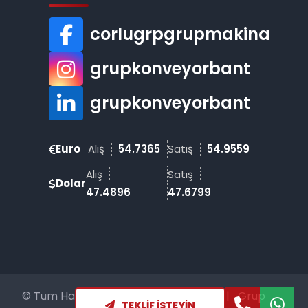
corlugrpgrupmakina
grupkonveyorbant
grupkonveyorbant
Euro
Alış
54.7365
Satış
54.9559
Alış
Satış
Dolar
47.4896
47.6799
© Tüm Hakları Saklıdır | Grup Makine
|
Grup
TEKLIF İSTEYIN