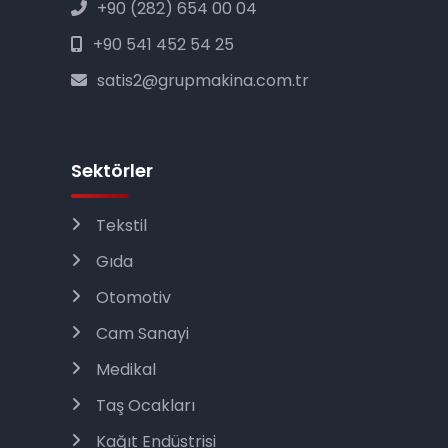
+90 (282) 654 00 04
+90 541 452 54 25
satis2@grupmakina.com.tr
Sektörler
Tekstil
Gıda
Otomotiv
Cam Sanayi
Medikal
Taş Ocakları
Kağıt Endüstrisi