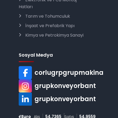
Hatları
Tarım ve Tohumculuk
İnşaat ve Prefabrik Yapı
Kimya ve Petrokimya Sanayi
Sosyal Medya
corlugrpgrupmakina
grupkonveyorbant
grupkonveyorbant
Euro
Alış
54.7365
Satış
54.9559