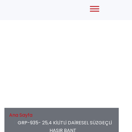
GRP-935- 25,4 KİLİTLİ DAİRESEL SÜZGEÇLİ
HASIR BANT
Ana Sayfa
GRP-935- 25,4 KİLİTLİ DAİRESEL SÜZGEÇLİ
HASIR BANT