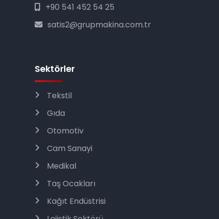
+90 541 452 54 25
satis2@grupmakina.com.tr
Sektörler
Tekstil
Gıda
Otomotiv
Cam Sanayi
Medikal
Taş Ocakları
Kağıt Endüstrisi
Lojistik Sektörü