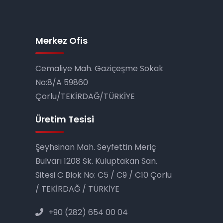
Merkez Ofis
Cemaliye Mah. Gaziçeşme Sokak
No:8/A 59860
Çorlu/TEKİRDAĞ/TÜRKİYE
Üretim Tesisi
Şeyhsinan Mah. Seyfettin Meriç
Bulvarı 1208 Sk. Kulup­takan San.
Sitesi C Blok No: C5 / C9 / C10 Çorlu
/ TEKİRDAĞ / TÜRKİYE
+90 (282) 654 00 04